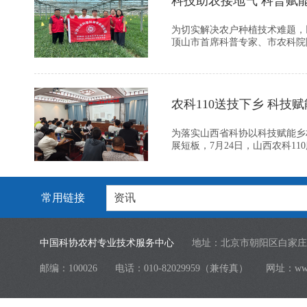
科技助农接地气 科普赋
为切实解决农户种植技术难题，
顶山市首席科普专家、市农科院陈
农科110送技下乡 科技
为落实山西省科协以科技赋能乡
展短板，7月24日，山西农科11
常用链接
资讯
中国科协农村专业技术服务中心
地址：北京市朝阳区白家庄
邮编：100026
电话：010-82029959（兼传真）
网址：
ww