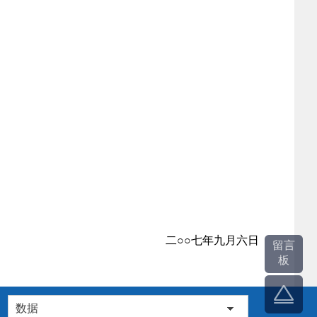
二○○七年九月六日
留言
板
数据